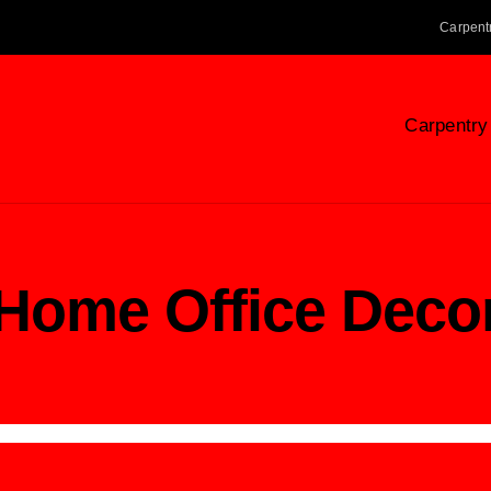
Carpent
Carpentry
Home Office Deco