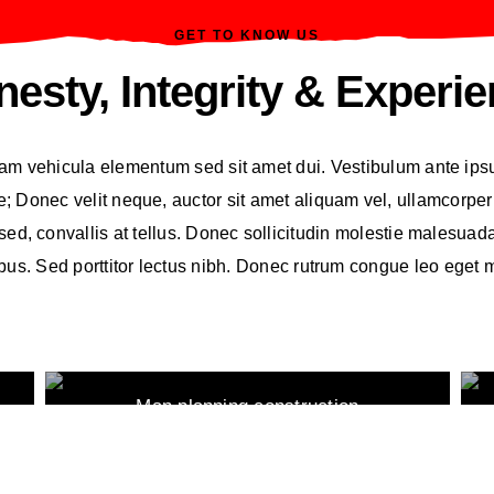
GET TO KNOW US
esty, Integrity & Experi
am vehicula elementum sed sit amet dui. Vestibulum ante ipsum
ae; Donec velit neque, auctor sit amet aliquam vel, ullamcorpe
 sed, convallis at tellus. Donec sollicitudin molestie malesuad
bus. Sed porttitor lectus nibh. Donec rutrum congue leo eget
Man planning construction