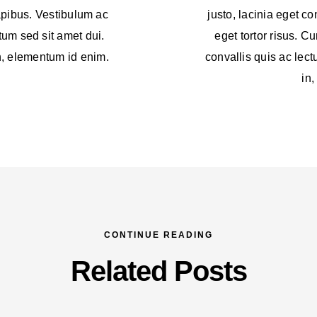
apibus. Vestibulum ac
justo, lacinia eget co
um sed sit amet dui.
eget tortor risus. C
in, elementum id enim.
convallis quis ac lectu
in
CONTINUE READING
Related Posts