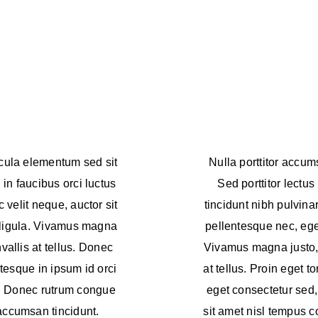
cula elementum sed sit
Nulla porttitor accums
in faucibus orci luctus
Sed porttitor lectus
 velit neque, auctor sit
tincidunt nibh pulvina
 ligula. Vivamus magna
pellentesque nec, eges
vallis at tellus. Donec
Vivamus magna justo, 
tesque in ipsum id orci
at tellus. Proin eget t
bh. Donec rutrum congue
eget consectetur sed, 
 accumsan tincidunt.
sit amet nisl tempus 