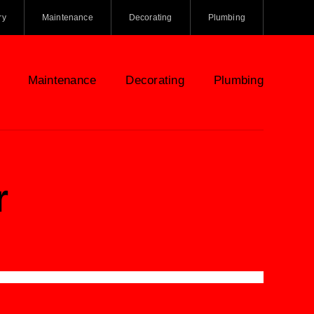
ry
Maintenance
Decorating
Plumbing
Maintenance
Decorating
Plumbing
r