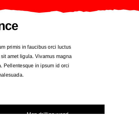
ence
 primis in faucibus orci luctus
r sit amet ligula. Vivamus magna
a. Pellentesque in ipsum id orci
 malesuada.
Man drilling wood